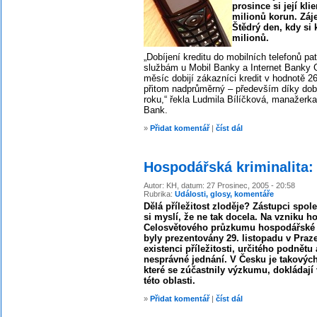
prosince si její kli
milionů korun. Záj
Štědrý den, kdy si k
milionů.
„Dobíjení kreditu do mobilních telefonů pa
službám u Mobil Banky a Internet Banky
měsíc dobijí zákazníci kredit v hodnotě 26
přitom nadprůměrný – především díky dob
roku,“ řekla Ludmila Bílíčková, manažer
Bank.
»
Přidat komentář
|
číst dál
Hospodářská kriminalita: 
Autor: KH, datum: 27 Prosinec, 2005 - 20:58
Rubrika:
Události, glosy, komentáře
Dělá příležitost zloděje? Zástupci spo
si myslí, že ne tak docela. Na vzniku h
Celosvětového průzkumu hospodářské k
byly prezentovány 29. listopadu v Praze
existenci příležitosti, určitého podnět
nesprávné jednání. V Česku je takových 
které se zúčastnily výzkumu, dokládají 
této oblasti.
»
Přidat komentář
|
číst dál