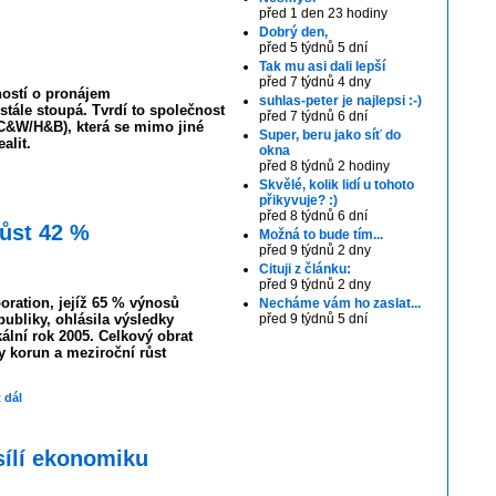
před 1 den 23 hodiny
Dobrý den,
před 5 týdnů 5 dní
Tak mu asi dali lepší
před 7 týdnů 4 dny
ostí o pronájem
suhlas-peter je najlepsi :-)
tále stoupá. Tvrdí to společnost
před 7 týdnů 6 dní
C&W/H&B), která se mimo jiné
Super, beru jako síť do
alit.
okna
před 8 týdnů 2 hodiny
Skvělé, kolik lidí u tohoto
přikyvuje? :)
před 8 týdnů 6 dní
růst 42 %
Možná to bude tím...
před 9 týdnů 2 dny
Cituji z článku:
před 9 týdnů 2 dny
oration, jejíž 65 % výnosů
Necháme vám ho zaslat...
ubliky, ohlásila výsledky
před 9 týdnů 5 dní
ální rok 2005. Celkový obrat
y korun a meziroční růst
t dál
sílí ekonomiku