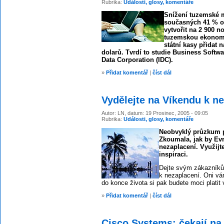
Rubrika:
Události, glosy, komentáře
Snížení tuzemské m
současných 41 % o
vytvořit na 2 900 n
tuzemskou ekonomi
státní kasy přidat 
dolarů. Tvrdí to studie Business Softwa
Data Corporation (IDC).
»
Přidat komentář
|
číst dál
Vydělejte na Víkendu k n
Autor: LN, datum: 19 Prosinec, 2005 - 09:05
Rubrika:
Události, glosy, komentáře
Neobvyklý průzkum p
Zkoumala, jak by Evr
nezaplacení. Využijt
inspiraci.
Dejte svým zákazníkům
k nezaplacení. Oni vá
do konce života si pak budete moci platit 
»
Přidat komentář
|
číst dál
Cisco Systems: čekají na 