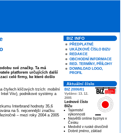
e
BIZ INFO
PŘEDPLATNÉ
go
UKÁZKOVÉ ČÍSLO BIZU
REDAKCE
OBCHODNÍ INFORMACE
RED. TERMÍNY, PŘÍLOHY
podobu své značky. Ta má
DOWNLOAD LOGO,
tele platforem určujících další
PROFIL
aci celé firmy, ke které došlo
Aktuální číslo
na čtyřech klíčových trzích: mobilní
BIZ 2006/01
 Intel Viiv), podnikové systémy a
Vydáno: 13. 12.
2005
Lednové číslo
ůzkumu Interbrand hodnoty 35,6
BIZu
Tajemství
žována na 5. nejcennější značku.
výkonnosti
. Meziročně – mezi roky 2004 a 2005
Největší online byznys v
Česku
Medvěd v ruské divočině
Dobré jméno, základ