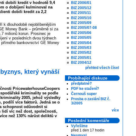
enti dobili kredit v hodnotě 9,4
BIZ 2006/01
em o dobíjení kulminoval na
BIZ 2005/12
lienti dobili kredit za 2,2
BIZ 2005/11
BIZ 2005/10
BIZ 2005/09
tří k dlouhodobě nejoblíbenějším
BIZ 2005/07-08
 GE Money Bank – průměrně si za
BIZ 2005/06
,7 milionů korun. Prosinec je
BIZ 2005/05
íjení v posledních dvou týdnech
ka přímého bankovnictví GE Money
BIZ 2005/04
BIZ 2005/03
BIZ 2005/02
BIZ 2005/01
BIZ 2004/12
přehled všech čísel
byznys, který vynáší
Probíhající diskuze
předplatné?
lečnosti PricewaterhouseCoopers
PDF ke stažení?
ospodářské kriminality se podle
Černouš super
riminality 2005, jehož výsledky
Prosba o zaslání BIZ č.
, podílí více faktorů. Jedná se o
3/2005
u a schopnost odůvodnit si
více
lidí víc než dost, společnosti,
více než 130% nárůst deliktů v
Poslední komentáře
Vyřešíme
před 1 den 17 hodin
Nesmysl