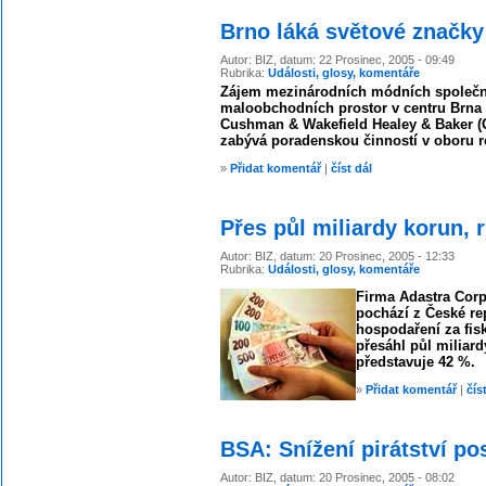
Brno láká světové značky
Autor: BIZ, datum: 22 Prosinec, 2005 - 09:49
Rubrika:
Události, glosy, komentáře
Zájem mezinárodních módních společn
maloobchodních prostor v centru Brna s
Cushman & Wakefield Healey & Baker (
zabývá poradenskou činností v oboru re
»
Přidat komentář
|
číst dál
Přes půl miliardy korun, 
Autor: BIZ, datum: 20 Prosinec, 2005 - 12:33
Rubrika:
Události, glosy, komentáře
Firma Adastra Corp
pochází z České rep
hospodaření za fisk
přesáhl půl miliard
představuje 42 %.
»
Přidat komentář
|
čís
BSA: Snížení pirátství po
Autor: BIZ, datum: 20 Prosinec, 2005 - 08:02