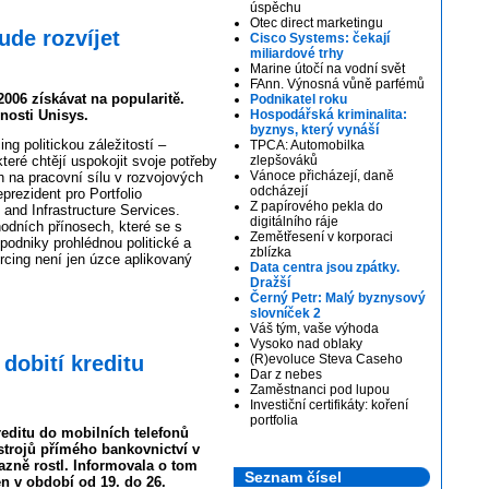
úspěchu
Otec direct marketingu
ude rozvíjet
Cisco Systems: čekají
miliardové trhy
Marine útočí na vodní svět
FAnn. Výnosná vůně parfémů
006 získávat na popularitě.
Podnikatel roku
nosti Unisys.
Hospodářská kriminalita:
byznys, který vynáší
ng politickou záležitostí –
TPCA: Automobilka
teré chtějí uspokojit svoje potřeby
zlepšováků
Vánoce přicházejí, daně
h na pracovní sílu v rozvojových
odcházejí
eprezident pro Portfolio
Z papírového pekla do
nd Infrastructure Services.
digitálního ráje
odních přínosech, které se s
Zemětřesení v korporaci
podniky prohlédnou politické a
zblízka
rcing není jen úzce aplikovaný
Data centra jsou zpátky.
Dražší
Černý Petr: Malý byznysový
slovníček 2
Váš tým, vaše výhoda
Vysoko nad oblaky
dobití kreditu
(R)evoluce Steva Caseho
Dar z nebes
Zaměstnanci pod lupou
Investiční certifikáty: koření
portfolia
reditu do mobilních telefonů
strojů přímého bankovnictví v
zně rostl. Informovala o tom
Seznam čísel
 v období od 19. do 26.