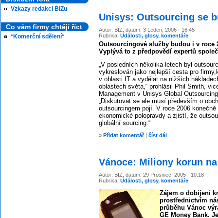
Vzkazy redakci BIZu
Unisys: Outsourcing se b
Co vám firmy chtějí říct
Autor: BIZ, datum: 3 Leden, 2006 - 16:45
Rubrika:
Události, glosy, komentáře
*Komerční sdělení*
Outsourcingové služby budou i v roce 2
Vyplývá to z předpovědí expertů společ
„V posledních několika letech byl outsourci
vykreslován jako nejlepší cesta pro firmy,k
v oblasti IT a vydělat na nižších nákladec
oblastech světa,“ prohlásil Phil Smith, vic
Management v Unisys Global Outsourcing a
„Diskutovat se ale musí především o obch
outsourcingem pojí. V roce 2006 konečně 
ekonomické polopravdy a zjistí, že outsou
globální sourcing.“
»
Přidat komentář
|
číst dál
Vánoce: Miliony korun na 
Autor: BIZ, datum: 29 Prosinec, 2005 - 10:18
Rubrika:
Události, glosy, komentáře
Zájem o dobíjení k
prostřednictvím ná
průběhu Vánoc výra
GE Money Bank. Jen