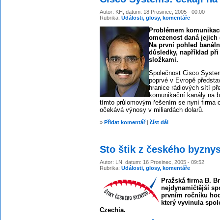
Autor: KH, datum: 18 Prosinec, 2005 - 00:00
Rubrika:
Události, glosy, komentáře
Problémem komunikace 
omezenost daná jejich 
Na první pohled banáln
důsledky, například př
složkami.
Společnost Cisco Syste
poprvé v Evropě předsta
hranice rádiových sítí př
komunikační kanály na bá
tímto průlomovým řešením se nyní firma c
očekává výnosy v miliardách dolarů.
»
Přidat komentář
|
číst dál
Sto štik z českého byzny
Autor: LN, datum: 16 Prosinec, 2005 - 09:52
Rubrika:
Události, glosy, komentáře
Pražská firma B. Br
nejdynamičtější sp
prvním ročníku ho
který vyvinula spol
Czechia.