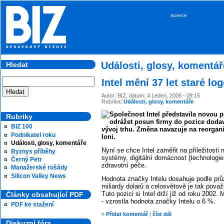
inzerce
Události, glosy, komentář
Hledat
Intel mění 37 let staré lo
Autor: BIZ, datum: 4 Leden, 2006 - 09:15
Rubrika:
Události, glosy, komentáře
Společnost Intel představila novou 
Rubriky
odrážet posun firmy do pozice dodava
BIZ 100
vývoj trhu. Změna navazuje na reorganiz
Podnikatel roku
loni.
Události, glosy, komentáře
Nyní se chce Intel zaměřit na příležitosti 
Byznys příběhy
systémy, digitální domácnost (technologie
Černý Petr
zdravotní péče.
Manažerské rošády
Silicon Valley News
Hodnota značky Intelu dosahuje podle pr
miliardy dolarů a celosvětově je tak pova
Tuto pozici si Intel drží již od roku 2002
Články obsahující PDF
- vzrostla hodnota značky Intelu o 6 %.
PDF ke stažení
»
Přidat komentář
|
číst dál
Diskuzní fóra