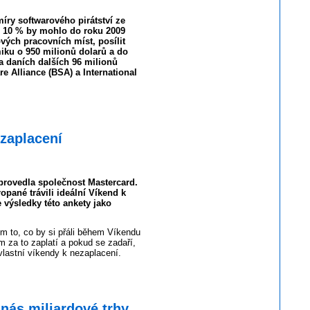
íry softwarového pirátství ze
 10 % by mohlo do roku 2009
ových pracovních míst, posílit
ku o 950 milionů dolarů a do
na daních dalších 96 milionů
re Alliance (BSA) a International
ezaplacení
rovedla společnost Mastercard.
opané trávili ideální Víkend k
e výsledky této ankety jako
 to, co by si přáli během Víkendu
m za to zaplatí a pokud se zadaří,
vlastní víkendy k nezaplacení.
nás miliardové trhy